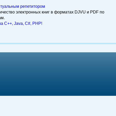
ртуальным репетитором
ичество электронных книг в форматах DJVU и PDF по
ам.
а C++, Java, C#, PHP!