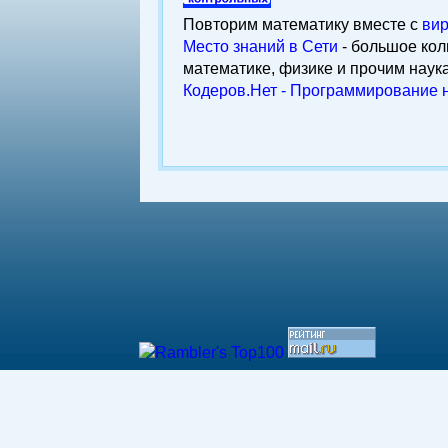
Повторим математику вместе с
ви
Место знаний в Сети
- большое кол
математике, физике и прочим наук
Кодеров.Нет - Программирование н