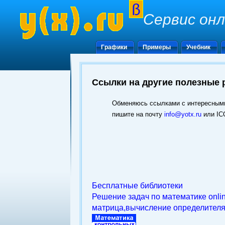
Сервис он
Графики
Примеры
Учебник
Ссылки на другие полезные 
Обменяюсь ссылками с интересными
пишите на почту
info@yotx.ru
или IC
Бесплатные библиотеки
Решение задач по математике onli
матрица,вычисление определителя 